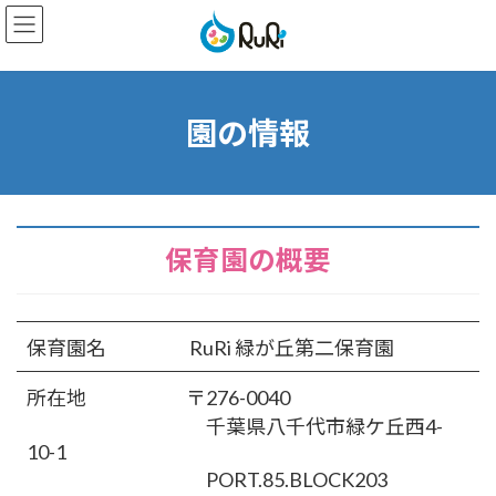
コ
ナ
ン
ビ
テ
ゲ
ン
ー
ツ
シ
へ
ョ
園の情報
ス
ン
キ
に
ッ
移
プ
動
保育園の概要
保育園名 RuRi 緑が丘第二保育園
所在地 〒276-0040
千葉県八千代市緑ケ丘西4-
10-1
PORT.85.BLOCK203